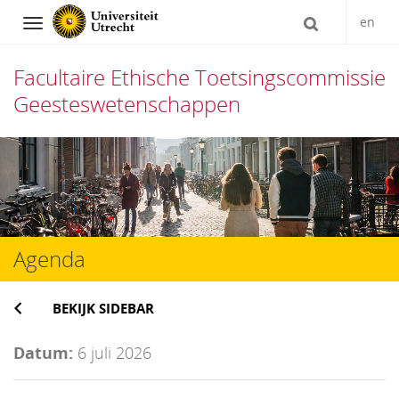
en
Navigation
Facultaire Ethische Toetsingscommissie
Geesteswetenschappen
Direct
naar
het
inhoud
Agenda
BEKIJK SIDEBAR
Datum:
6 juli 2026